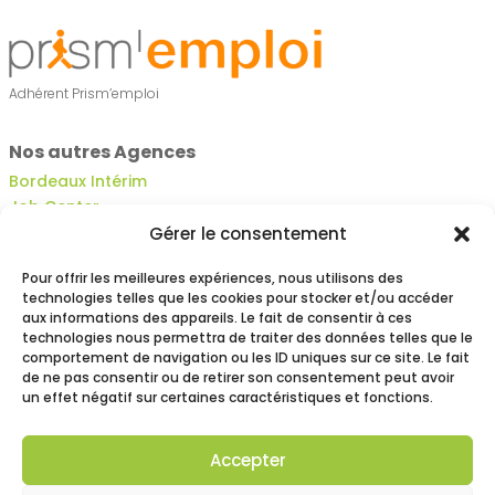
Adhérent Prism’emploi
Nos autres Agences
Bordeaux Intérim
Job Center
Vert l’Essentiel
Gérer le consentement
Vert l’objectif Toulouse
Pour offrir les meilleures expériences, nous utilisons des
Vert l’objectif Bayonne
technologies telles que les cookies pour stocker et/ou accéder
Vert l’objectif Montpellier
aux informations des appareils. Le fait de consentir à ces
Vert l’objectif Nantes
technologies nous permettra de traiter des données telles que le
comportement de navigation ou les ID uniques sur ce site. Le fait
Vert l’objectif Nancy
de ne pas consentir ou de retirer son consentement peut avoir
Vert l’Objectif Easy
un effet négatif sur certaines caractéristiques et fonctions.
Accepter
© Vert l’Intérim 2024 | Réalisation
Médiablue